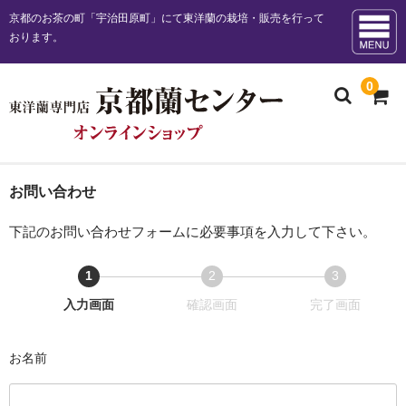
京都のお茶の町「宇治田原町」にて東洋蘭の栽培・販売を行って
おります。
0
ホーム
お問い合わせ
お知らせ
下記のお問い合わせフォームに必要事項を入力して下さい。
販売商品一覧
1
2
3
現
現
現
お勧め商品
入力画面
確認画面
完了画面
在
在
在
日本春蘭花物
表
表
表
お名前
示
示
示
日本春蘭柄物 チャボ
さ
さ
さ