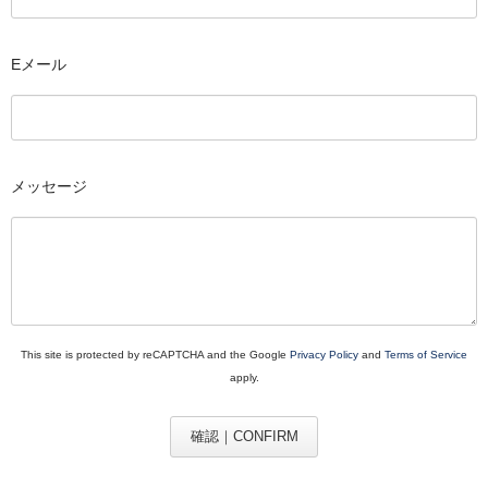
れ
れ
れ
韓国春蘭花物
て
て
て
韓国春蘭柄物 チャボ
Eメール
い
い
い
る
る
る
富貴蘭
画
画
画
面
面
面
中国蘭
で
で
で
メッセージ
その他の蘭
す。
す。
す。
春蘭錦鉢
富貴蘭鉢
園芸資材
This site is protected by reCAPTCHA and the Google
Privacy Policy
and
Terms of Service
ショップ案内
apply.
注文ガイド/支払方法
確認｜CONFIRM
お問い合わせ