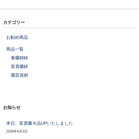
京都蘭センターHP
Instagram
カテゴリー
お勧め商品
商品一覧
春蘭錦鉢
富貴蘭鉢
園芸資材
お知らせ
本日、富貴蘭８品UPいたしました
2026年6月2日