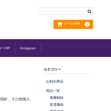
カートの中
0
ターHP
Instagram
カテゴリー
お勧め商品
商品一覧
春蘭錦鉢
の指針、その他個人
富貴蘭鉢