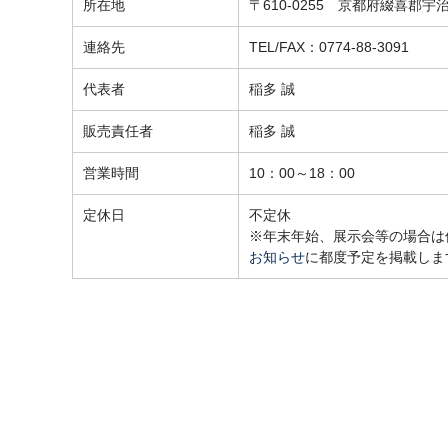
所在地
〒610-0255 京都府綴喜郡
連絡先
TEL/FAX：0774-88-3091
代表者
稲多 誠
販売責任者
稲多 誠
営業時間
10：00～18：00
定休日
不定休
※年末年始、展示会等の場合は
お知らせ
に都度予定を掲載しま