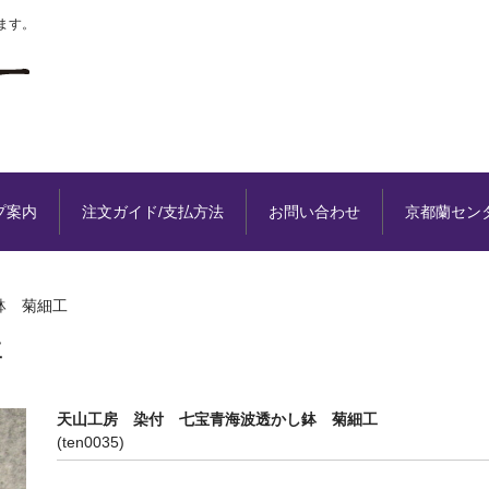
ます。
プ案内
注文ガイド/支払方法
お問い合わせ
京都蘭セン
鉢 菊細工
工
天山工房 染付 七宝青海波透かし鉢 菊細工
(ten0035)