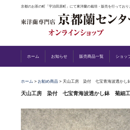
京都のお茶の町「宇治田原町」にて東洋蘭の栽培・販売を行っており
ホーム
お知らせ
販売商品一覧
ショッ
ホーム
>
お勧め商品
>
天山工房 染付 七宝青海波透かし
天山工房 染付 七宝青海波透かし鉢 菊細