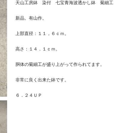
天山工房鉢 染付 七宝青海波透かし鉢 菊細工
新品。有山作。
上部直径：１１，６ｃｍ。
高さ：１４．１ｃｍ。
胴体の菊細工が盛り上がって作られてます。
非常に良く出来た鉢です。
６．２４ＵＰ