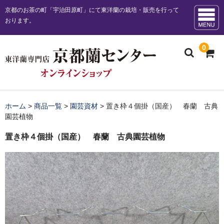
京都のお茶の町「宇治田原町」にて東洋蘭の栽培・販売を行って
おります。
0
ホーム
ホーム
>
商品一覧
>
園芸資材
>
置き枠４個掛（国産） 春蘭 古典
園芸植物
お知らせ
置き枠４個掛（国産） 春蘭 古典園芸植物
販売商品一覧
お勧め商品
日本春蘭花物
日本春蘭柄物 チャボ