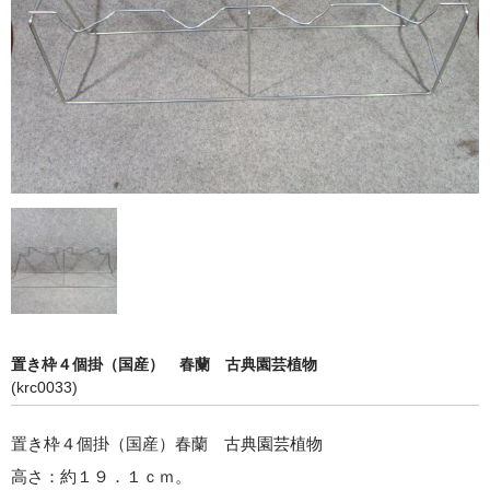
韓国春蘭花物
韓国春蘭柄物 チャボ
富貴蘭
中国蘭
その他の蘭
春蘭錦鉢
富貴蘭鉢
園芸資材
置き枠４個掛（国産） 春蘭 古典園芸植物
ショップ案内
(krc0033)
注文ガイド/支払方法
置き枠４個掛（国産）春蘭 古典園芸植物
お問い合わせ
高さ：約１９．１ｃｍ。