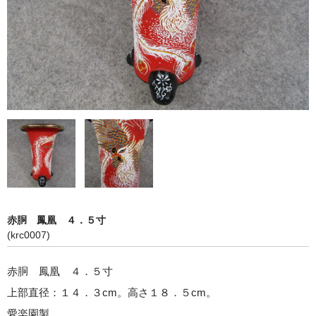
韓国春蘭花物
韓国春蘭柄物 チャボ
富貴蘭
中国蘭
その他の蘭
春蘭錦鉢
富貴蘭鉢
園芸資材
赤胴 鳳凰 ４．５寸
(krc0007)
ショップ案内
赤胴 鳳凰 ４．５寸
注文ガイド/支払方法
上部直径：１４．３cm。高さ１８．５cm。
お問い合わせ
愛楽園製。