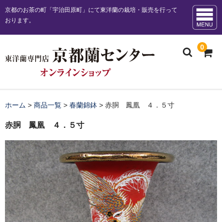
京都のお茶の町「宇治田原町」にて東洋蘭の栽培・販売を行って
おります。
0
ホーム
ホーム
>
商品一覧
>
春蘭錦鉢
>
赤胴 鳳凰 ４．５寸
お知らせ
赤胴 鳳凰 ４．５寸
販売商品一覧
お勧め商品
日本春蘭花物
日本春蘭柄物 チャボ