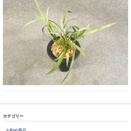
韓国春蘭花物
韓国春蘭柄物 チャボ
富貴蘭
中国蘭
その他の蘭
春蘭錦鉢
富貴蘭鉢
園芸資材
ショップ案内
注文ガイド/支払方法
カテゴリー
お問い合わせ
お勧め商品