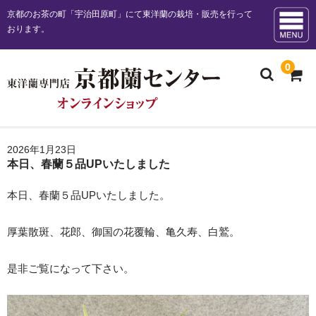
京都のお茶の町「宇治田原町」にて東洋蘭の栽培・販売を行って
おります。
0
ホーム
2026年1月23日
本日、春蘭５品UPいたしました
お知らせ
本日、春蘭５品UPいたしました。
販売商品一覧
厚葉散斑、花郎、御国の花覆輪、亀久寿、白鷲。
お勧め商品
日本春蘭花物
是非ご覧になって下さい。
日本春蘭柄物 チャボ