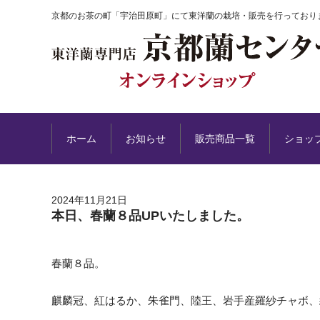
京都のお茶の町「宇治田原町」にて東洋蘭の栽培・販売を行っており
ホーム
お知らせ
販売商品一覧
ショッ
2024年11月21日
本日、春蘭８品UPいたしました。
春蘭８品。
麒麟冠、紅はるか、朱雀門、陸王、岩手産羅紗チャボ、