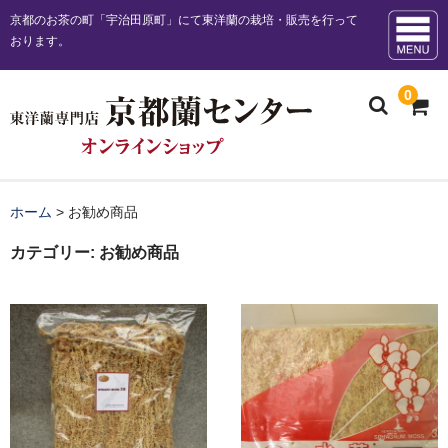
京都のお茶の町「宇治田原町」にて東洋蘭の栽培・販売を行って
おります。
0
ホーム
ホーム
>
お勧め商品
お知らせ
カテゴリー:
お勧め商品
販売商品一覧
お勧め商品
日本春蘭花物
日本春蘭柄物 チャボ