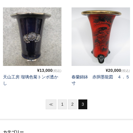
京都蘭センターHP
Instagram
¥13,000
¥20,000
(税込)
(税込)
天山工房 瑠璃色菊トンボ透か
春蘭錦鉢 赤胴墨龍図 ４．５
し
寸
≪
1
2
3
カテゴリー