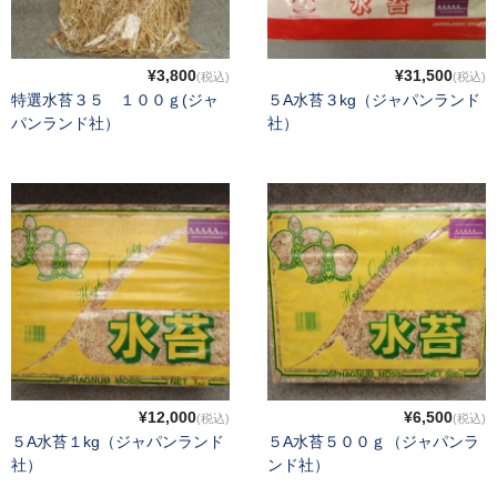
韓国春蘭花物
韓国春蘭柄物 チャボ
¥3,800
¥31,500
(税込)
(税込)
特選水苔３５ １００ｇ(ジャ
５A水苔３kg（ジャパンランド
富貴蘭
パンランド社）
社）
中国蘭
その他の蘭
春蘭錦鉢
富貴蘭鉢
園芸資材
ショップ案内
¥12,000
¥6,500
(税込)
(税込)
注文ガイド/支払方法
５A水苔１kg（ジャパンランド
５A水苔５００ｇ（ジャパンラ
社）
ンド社）
お問い合わせ